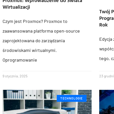
Proxmox: Wprowadzenie do Świata
Wirtualizacji
Twój P
Progra
Czym jest Proxmox? Proxmox to
Rok
zaawansowana platforma open-source
Edycja 
zaprojektowana do zarządzania
współcz
środowiskami wirtualnymi.
tego, 
Oprogramowanie
9 stycznia, 2025
23 grudn
TECHNOLOGIE