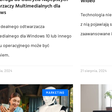
Wideo
zaczy Multimedialnych dla
ows
Technologia nie
z nią pojawiają 
idealnego odtwarzacza
zaawansowane 
edialnego dla Windows 10 lub innego
u operacyjnego może być
iem.
ia, 2024
21 sierpnia, 2024
MARKETING