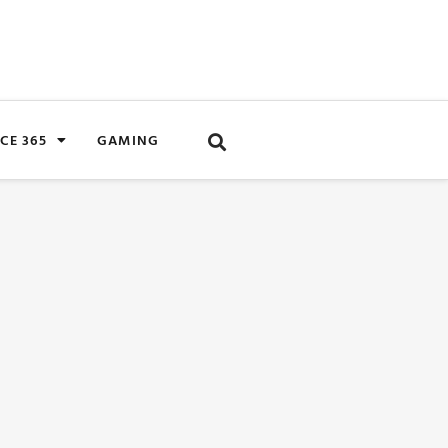
CE 365
GAMING