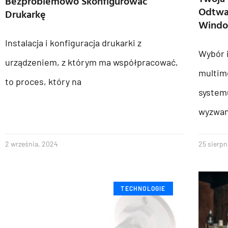
Bezproblemowo Skonfigurować
Odtwar
Drukarkę
Wind
Instalacja i konfiguracja drukarki z
Wybór 
urządzeniem, z którym ma współpracować,
multim
to proces, który na
system
wyzwan
2 września, 2024
25 sierpn
TECHNOLOGIE