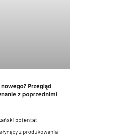
o nowego? Przegląd
ównanie z poprzednimi
kański potentat
 słynący z produkowania