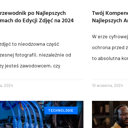
rzewodnik po Najlepszych
Twój Kompen
mach do Edycji Zdjęć na 2024
Najlepszych A
W erze cyfrowej
zdjęć to nieodzowna część
ochrona przed 
esnej fotografii, niezależnie od
to absolutna ko
czy jesteś zawodowcem, czy
ia, 2024
10 września, 2024
TECHNOLOGIE