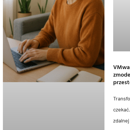
VMwar
zmoder
przes
Transfo
czekać.
zdalnej