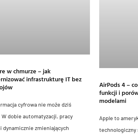
e w chmurze – jak
nizować infrastrukturę IT bez
AirPods 4 – c
tojów
funkcji i por
modelami
rmacja cyfrowa nie może dziś
 W dobie automatyzacji, pracy
Apple to amery
 i dynamicznie zmieniających
technologiczny