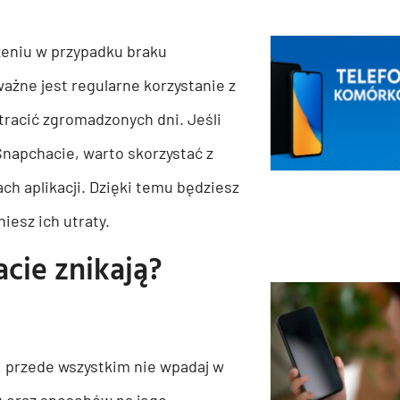
zeniu w przypadku braku
ażne jest regularne korzystanie z
stracić zgromadzonych dni. Jeśli
Snapchacie, warto skorzystać z
ch aplikacji. Dzięki temu będziesz
iesz ich utraty.
acie znikają?
ą, przede wszystkim nie wpadaj w
mu oraz sposobów na jego