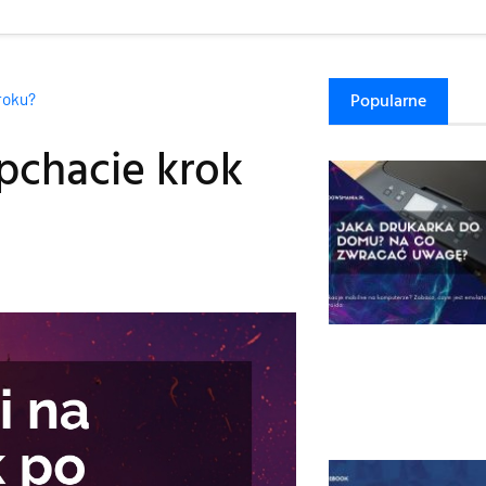
Popularne
roku?
pchacie krok