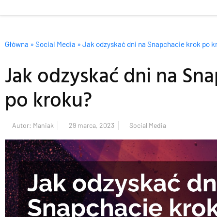
Główna
»
Social Media
»
Jak odzyskać dni na Snapchacie krok po k
Jak odzyskać dni na Sna
po kroku?
Autor:
Maniak
29 marca, 2023
Social Media