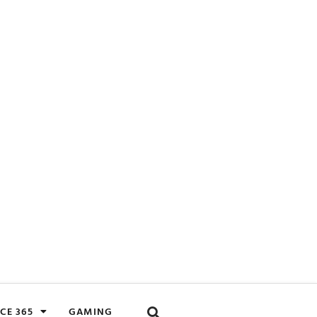
CE 365
GAMING