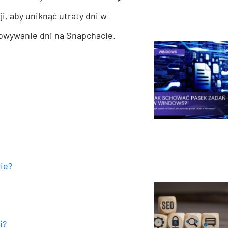
ji, aby uniknąć utraty dni w
howywanie dni na Snapchacie.
cie?
i?