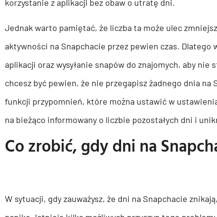
korzystanie z aplikacji bez obaw o utratę dni.
Jednak warto pamiętać, że liczba ta może ulec zmniejs
aktywności na Snapchacie przez pewien czas. Dlatego w
aplikacji oraz wysyłanie snapów do znajomych, aby nie 
chcesz być pewien, że nie przegapisz żadnego dnia na 
funkcji przypomnień, które można ustawić w ustawienia
na bieżąco informowany o liczbie pozostałych dni i unikn
Co zrobić, gdy dni na Snapch
W sytuacji, gdy zauważysz, że dni na Snapchacie znikaj
panikę. Istnieje kilka możliwych przyczyn tego proble