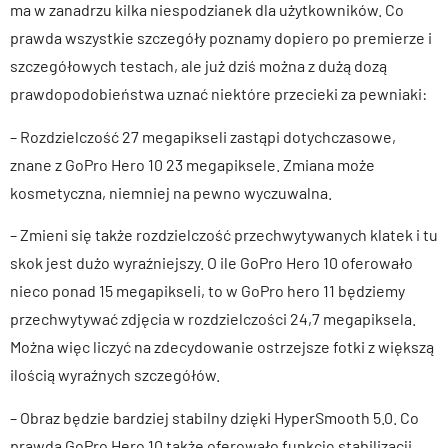
ma w zanadrzu kilka niespodzianek dla użytkowników. Co
prawda wszystkie szczegóły poznamy dopiero po premierze i
szczegółowych testach, ale już dziś można z dużą dozą
prawdopodobieństwa uznać niektóre przecieki za pewniaki:
– Rozdzielczość 27 megapikseli zastąpi dotychczasowe,
znane z GoPro Hero 10 23 megapiksele. Zmiana może
kosmetyczna, niemniej na pewno wyczuwalna.
– Zmieni się także rozdzielczość przechwytywanych klatek i tu
skok jest dużo wyraźniejszy. O ile GoPro Hero 10 oferowało
nieco ponad 15 megapikseli, to w GoPro hero 11 będziemy
przechwytywać zdjęcia w rozdzielczości 24,7 megapiksela.
Można więc liczyć na zdecydowanie ostrzejsze fotki z większą
ilością wyraźnych szczegółów.
– Obraz będzie bardziej stabilny dzięki HyperSmooth 5.0. Co
prawda GoPro Hero 10 także oferowało funkcję stabilizacji