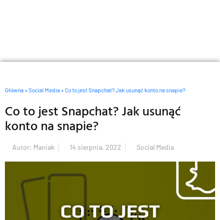
Główna
»
Social Media
»
Co to jest Snapchat? Jak usunąć konto na snapie?
Co to jest Snapchat? Jak usunąć
konto na snapie?
Autor:
Maniak
14 sierpnia, 2022
Social Media