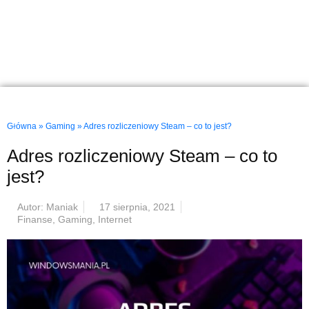
Główna
»
Gaming
»
Adres rozliczeniowy Steam – co to jest?
Adres rozliczeniowy Steam – co to
jest?
Autor:
Maniak
17 sierpnia, 2021
Finanse
,
Gaming
,
Internet