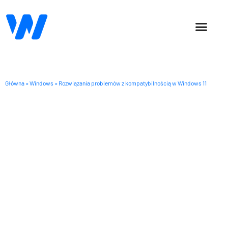
SOCIAL MEDIA
OFFICE 365
Główna
»
Windows
»
Rozwiązania problemów z kompatybilnością w Windows 11