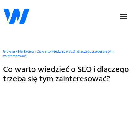
SOCIAL MEDIA
OFFICE 365
Główna
»
Marketing
»
Co warto wiedzieć o SEO i dlaczego trzeba się tym
zainteresować?
Co warto wiedzieć o SEO i dlaczego
trzeba się tym zainteresować?