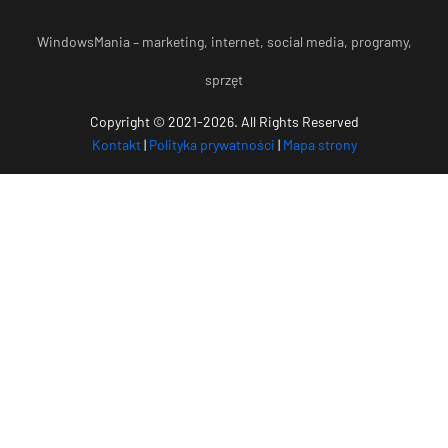
WindowsMania – marketing, internet, social media, programy,
sprzęt
Copyright © 2021-2026. All Rights Reserved
Kontakt
|
Polityka prywatności
|
Mapa strony