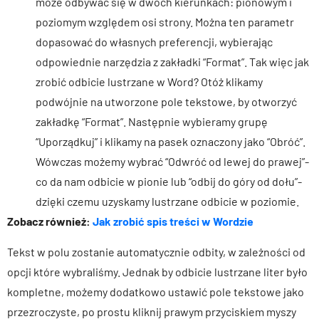
może odbywać się w dwóch kierunkach: pionowym i
poziomym względem osi strony. Można ten parametr
dopasować do własnych preferencji, wybierając
odpowiednie narzędzia z zakładki “Format”. Tak więc jak
zrobić odbicie lustrzane w Word? Otóż klikamy
podwójnie na utworzone pole tekstowe, by otworzyć
zakładkę “Format”. Następnie wybieramy grupę
“Uporządkuj” i klikamy na pasek oznaczony jako “Obróć”.
Wówczas możemy wybrać “Odwróć od lewej do prawej”-
co da nam odbicie w pionie lub “odbij do góry od dołu”-
dzięki czemu uzyskamy lustrzane odbicie w poziomie.
Zobacz również:
Jak zrobić spis treści w Wordzie
Tekst w polu zostanie automatycznie odbity, w zależności od
opcji które wybraliśmy. Jednak by odbicie lustrzane liter było
kompletne, możemy dodatkowo ustawić pole tekstowe jako
przezroczyste, po prostu kliknij prawym przyciskiem myszy