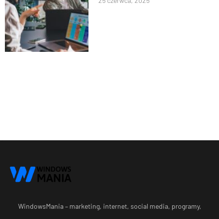
25 czerwca, 2025
WindowsMania – marketing, internet, social media, programy,