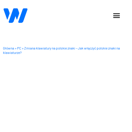
SOCIAL MEDIA
OFFICE 365
Główna
»
PC
»
Zmiana klawiatury na polskie znaki – Jak włączyć polskie znaki na
klawiaturze?