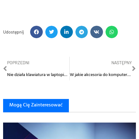
Udostępnij
POPRZEDNI
NASTĘPNY
Nie działa klawiatura w laptopie? Zobacz co zrobić
W jakie akcesoria do komputera stacjonarnego warto się zaopatrzyć?
Mogą Cię Zainteresować