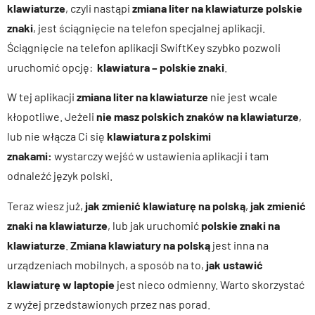
klawiaturze
, czyli nastąpi
zmiana liter na klawiaturze polskie
znaki
, jest ściągnięcie na telefon specjalnej aplikacji.
Ściągnięcie na telefon aplikacji SwiftKey szybko pozwoli
uruchomić opcję:
klawiatura – polskie znaki
.
W tej aplikacji
zmiana liter na klawiaturze
nie jest wcale
kłopotliwe. Jeżeli
nie masz polskich znaków na klawiaturze
,
lub nie włącza Ci się
klawiatura z polskimi
znakami:
wystarczy wejść w ustawienia aplikacji i tam
odnaleźć język polski.
Teraz wiesz już,
jak zmienić klawiaturę na polską
,
jak zmienić
znaki na klawiaturze
, lub jak uruchomić
polskie znaki na
klawiaturze
.
Zmiana klawiatury na polską
jest inna na
urządzeniach mobilnych, a sposób na to,
jak ustawić
klawiaturę w laptopie
jest nieco odmienny. Warto skorzystać
z wyżej przedstawionych przez nas porad.