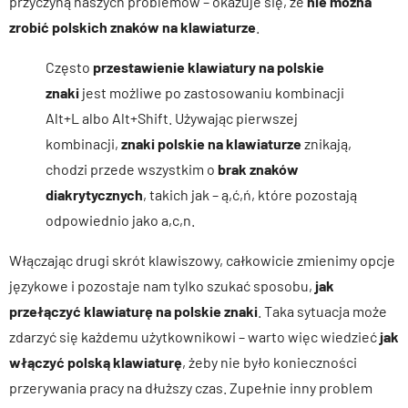
przyczyną naszych problemów – okazuje się, że
nie można
zrobić polskich znaków na klawiaturze
.
Często
przestawienie klawiatury na polskie
znaki
jest możliwe po zastosowaniu kombinacji
Alt+L albo Alt+Shift. Używając pierwszej
kombinacji,
znaki polskie na klawiaturze
znikają,
chodzi przede wszystkim o
brak znaków
diakrytycznych
, takich jak – ą,ć,ń, które pozostają
odpowiednio jako a,c,n.
Włączając drugi skrót klawiszowy, całkowicie zmienimy opcje
językowe i pozostaje nam tylko szukać sposobu,
jak
przełączyć klawiaturę na polskie znaki
. Taka sytuacja może
zdarzyć się każdemu użytkownikowi – warto więc wiedzieć
jak
włączyć polską klawiaturę
, żeby nie było konieczności
przerywania pracy na dłuższy czas. Zupełnie inny problem